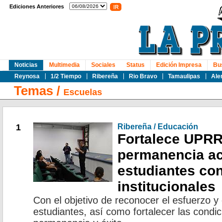
Ediciones Anteriores
Noticias
Multimedia
Sociales
Status
Edición Impresa
Bu
Reynosa
1/2 Tiempo
Ribereña
Rio Bravo
Tamaulipas
Ale
Temas
/
Escuelas
1
Ribereña / Educación
Fortalece UPR
permanencia a
estudiantes co
institucionales
Con el objetivo de reconocer el esfuerzo 
estudiantes, así como fortalecer las condi