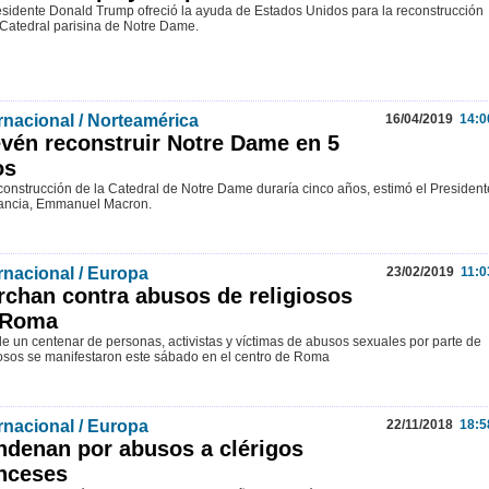
esidente Donald Trump ofreció la ayuda de Estados Unidos para la reconstrucción
 Catedral parisina de Notre Dame.
rnacional / Norteamérica
16/04/2019
14:0
vén reconstruir Notre Dame en 5
os
construcción de la Catedral de Notre Dame duraría cinco años, estimó el President
ancia, Emmanuel Macron.
rnacional / Europa
23/02/2019
11:0
chan contra abusos de religiosos
 Roma
e un centenar de personas, activistas y víctimas de abusos sexuales por parte de
iosos se manifestaron este sábado en el centro de Roma
rnacional / Europa
22/11/2018
18:5
denan por abusos a clérigos
nceses