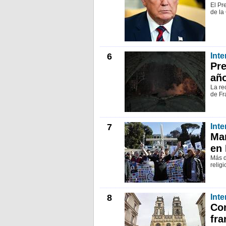
El Pr
de la
6
Inte
Pre
añ
La re
de Fr
7
Inte
Mar
en
Más d
relig
8
Inte
Con
fra