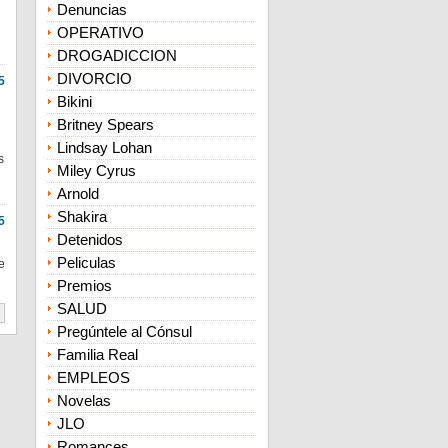
Denuncias
OPERATIVO
DROGADICCION
DIVORCIO
5
Bikini
Britney Spears
Lindsay Lohan
s
Miley Cyrus
Arnold
Shakira
5
Detenidos
Peliculas
e
Premios
SALUD
Pregúntele al Cónsul
Familia Real
EMPLEOS
Novelas
JLO
Romances