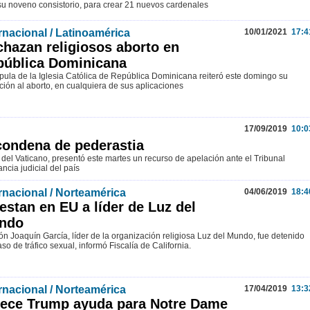
su noveno consistorio, para crear 21 nuevos cardenales
rnacional / Latinoamérica
10/01/2021
17:4
hazan religiosos aborto en
pública Dominicana
pula de la Iglesia Católica de República Dominicana reiteró este domingo su
ción al aborto, en cualquiera de sus aplicaciones
17/09/2019
10:0
condena de pederastia
 del Vaticano, presentó este martes un recurso de apelación ante el Tribunal
ncia judicial del país
rnacional / Norteamérica
04/06/2019
18:4
estan en EU a líder de Luz del
ndo
n Joaquín García, líder de la organización religiosa Luz del Mundo, fue detenido
so de tráfico sexual, informó Fiscalía de California.
rnacional / Norteamérica
17/04/2019
13:3
rece Trump ayuda para Notre Dame