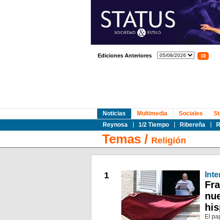
Ediciones Anteriores
Noticias
Multimedia
Sociales
St
Reynosa
1/2 Tiempo
Ribereña
R
Temas
/
Religión
1
Inte
Fra
nue
hi
El pa