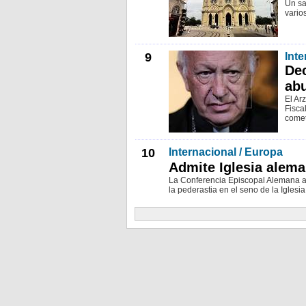
Un sa
vario
9
Inte
Dec
ab
El Ar
Fisca
comet
10
Internacional / Europa
Admite Iglesia alem
La Conferencia Episcopal Alemana ad
la pederastia en el seno de la Iglesia