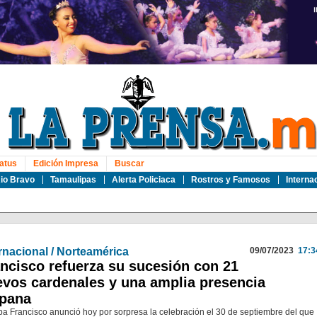
atus
Edición Impresa
Buscar
io Bravo
Tamaulipas
Alerta Policiaca
Rostros y Famosos
Interna
rnacional / Norteamérica
09/07/2023
17:3
ncisco refuerza su sucesión con 21
vos cardenales y una amplia presencia
spana
pa Francisco anunció hoy por sorpresa la celebración el 30 de septiembre del que