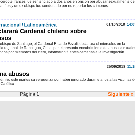
cerdote francés fue sentenciado a dos años en prisión por abusar sexualmente de
s niños y un ex obispo fue condenado por no reportar los crímenes.
rnacional / Latinoamérica
01/10/2018
14:0
larará Cardenal chileno sobre
usos
zobispo de Santiago, el Cardenal Ricardo Ezzati, declarará el miércoles en la
lía regional de Rancagua, Chile, por el presunto encubrimiento de abusos sexuale
idos por miembros del clero, informaron fuentes cercanas a la investigación
25/09/2018
11:1
ana abusos
mitió este martes su vergüenza por haber ignorado durante años a las víctimas d
 Católica
Página
1
Siguiente »