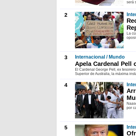
será 
2
Inte
Rec
Re
La cú
oposi
3
Internacional / Mundo
Apela Cardenal Pell 
El Cardenal George Pell, ex tesorero
Superior de Australia, la máxima insta
4
Inte
Arr
Mu
Naasó
por ca
5
Inte
Of