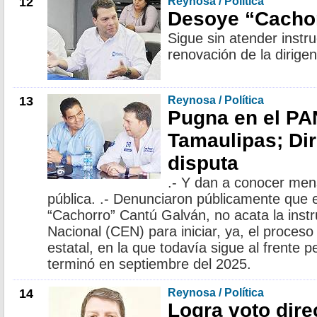
12
Reynosa / Política
Desoye “Cacho
Sigue sin atender instr
renovación de la dirige
13
Reynosa / Política
Pugna en el PA
Tamaulipas; Dir
disputa
.- Y dan a conocer mensa
pública. .- Denunciaron públicamente que el
“Cachorro” Cantú Galván, no acata la instr
Nacional (CEN) para iniciar, ya, el proceso
estatal, en la que todavía sigue al frente 
terminó en septiembre del 2025.
14
Reynosa / Política
Logra voto dire