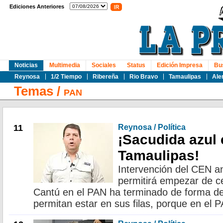
Ediciones Anteriores
Noticias
Multimedia
Sociales
Status
Edición Impresa
Bu
Reynosa
1/2 Tiempo
Ribereña
Rio Bravo
Tamaulipas
Ale
Temas
/
PAN
11
Reynosa / Política
¡Sacudida azul 
Tamaulipas!
Intervención del CEN a
permitirá empezar de ce
Cantú en el PAN ha terminado de forma defin
permitan estar en sus filas, porque en el 