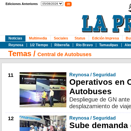
Ediciones Anteriores
Noticias
Multimedia
Sociales
Status
Edición Impresa
Bu
Reynosa
1/2 Tiempo
Ribereña
Rio Bravo
Tamaulipas
Ale
Temas
/
Central de Autobuses
11
Reynosa / Seguridad
Operativos en 
Autobuses
Despliegue de GN ante e
desplazamiento de viaje
12
Reynosa / Seguridad
Sube demanda d