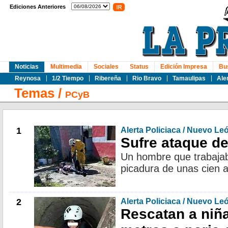
Ediciones Anteriores
Noticias
Multimedia
Sociales
Status
Edición Impresa
Bu
Reynosa
1/2 Tiempo
Ribereña
Rio Bravo
Tamaulipas
Ale
Temas
/
PCyB
1
Alerta Policiaca / Nuevo Le
Sufre ataque de
Un hombre que trabajab
picadura de unas cien 
2
Alerta Policiaca / Nuevo Le
Rescatan a niñ