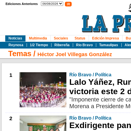
Ediciones Anteriores
Noticias
Multimedia
Sociales
Status
Edición Impresa
Bu
Reynosa
1/2 Tiempo
Ribereña
Rio Bravo
Tamaulipas
Ale
Temas
/
Héctor Joel Villegas González
1
Río Bravo / Política
Lalo Yáñez, Ru
victoria este 2 
"Imponente cierre de c
Morena a Presidente Mu
2
Río Bravo / Política
Exdirigente pan