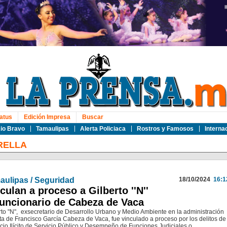
atus
Edición Impresa
Buscar
io Bravo
Tamaulipas
Alerta Policiaca
Rostros y Famosos
Interna
RELLA
aulipas / Seguridad
18/10/2024
16:1
culan a proceso a Gilberto ''N''
uncionario de Cabeza de Vaca
rto "N", exsecretario de Desarrollo Urbano y Medio Ambiente en la administración
ta de Francisco García Cabeza de Vaca, fue vinculado a proceso por los delitos de
icio Ilícito de Servicio Público y Desempeño de Funciones Judiciales o