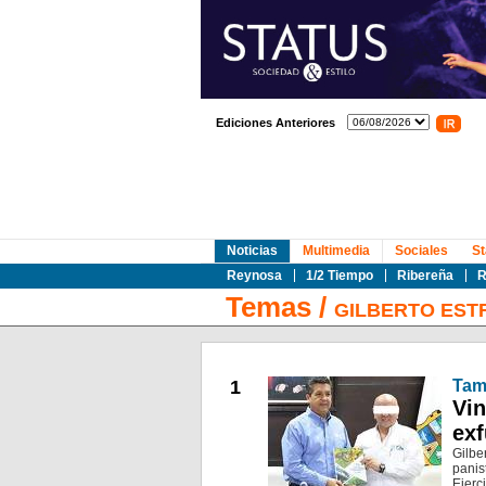
Ediciones Anteriores
Noticias
Multimedia
Sociales
St
Reynosa
1/2 Tiempo
Ribereña
R
Temas
/
GILBERTO EST
1
Tam
Vin
exf
Gilbe
panis
Ejerc