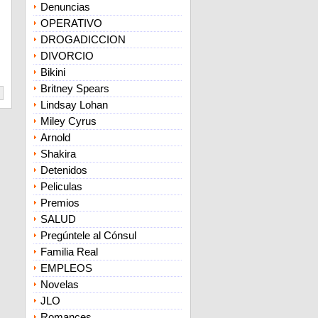
Denuncias
OPERATIVO
DROGADICCION
DIVORCIO
Bikini
Britney Spears
Lindsay Lohan
Miley Cyrus
Arnold
Shakira
Detenidos
Peliculas
Premios
SALUD
Pregúntele al Cónsul
Familia Real
EMPLEOS
Novelas
JLO
Romances