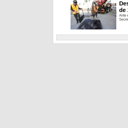
Des
de
Ante 
Secre