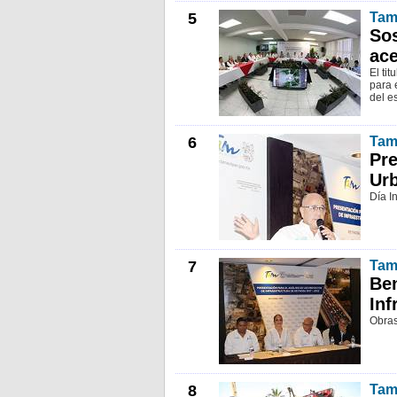
5
Tam
Sos
ace
El ti
para 
del e
6
Tam
Pre
Ur
Día I
7
Tam
Ben
Inf
Obras
8
Tam