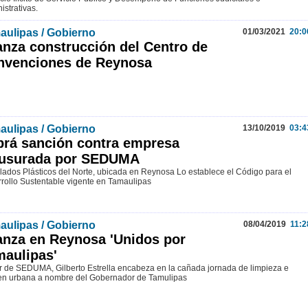
istrativas.
aulipas / Gobierno
01/03/2021
20:0
nza construcción del Centro de
nvenciones de Reynosa
aulipas / Gobierno
13/10/2019
03:4
rá sanción contra empresa
ausurada por SEDUMA
lados Plásticos del Norte, ubicada en Reynosa Lo establece el Código para el
rollo Sustentable vigente en Tamaulipas
aulipas / Gobierno
08/04/2019
11:2
nza en Reynosa 'Unidos por
aulipas'
ar de SEDUMA, Gilberto Estrella encabeza en la cañada jornada de limpieza e
n urbana a nombre del Gobernador de Tamulipas