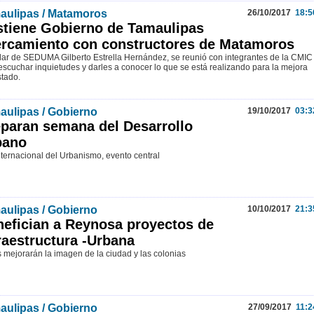
aulipas / Matamoros
26/10/2017
18:5
tiene Gobierno de Tamaulipas
rcamiento con constructores de Matamoros
tular de SEDUMA Gilberto Estrella Hernández, se reunió con integrantes de la CMIC
escuchar inquietudes y darles a conocer lo que se está realizando para la mejora
stado.
aulipas / Gobierno
19/10/2017
03:3
paran semana del Desarrollo
bano
nternacional del Urbanismo, evento central
aulipas / Gobierno
10/10/2017
21:3
efician a Reynosa proyectos de
raestructura -Urbana
 mejorarán la imagen de la ciudad y las colonias
aulipas / Gobierno
27/09/2017
11:2