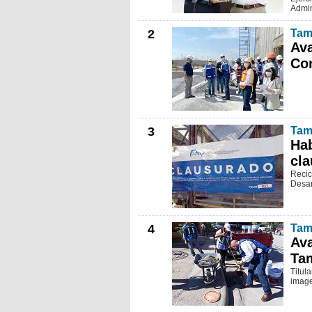
Admin
2
Tam
Ava
Co
3
Tam
Hab
cl
Recic
Desar
4
Tam
Ava
Tam
Titul
image