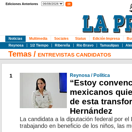
Ediciones Anteriores
Noticias
Multimedia
Sociales
Status
Edición Impresa
Bu
Reynosa
1/2 Tiempo
Ribereña
Rio Bravo
Tamaulipas
Ale
Temas
/
ENTREVISTAS CANDIDATOS
1
Reynosa / Política
“Estoy convenc
mexicanos quie
de esta transfo
Hernández
La candidata a la diputación federal por el 
trabajando en beneficio de los niños, las 