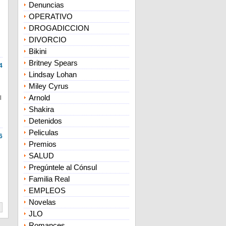
Denuncias
OPERATIVO
DROGADICCION
DIVORCIO
Bikini
Britney Spears
4
Lindsay Lohan
Miley Cyrus
Arnold
l
Shakira
Detenidos
Peliculas
6
Premios
SALUD
Pregúntele al Cónsul
Familia Real
EMPLEOS
Novelas
JLO
Romances