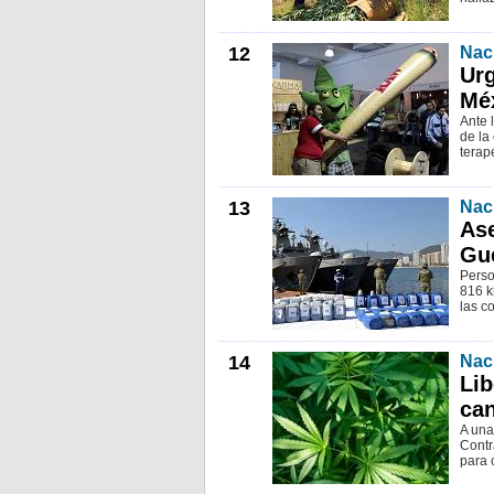
12
Nac
Urg
Mé
Ante 
de la
terap
13
Nac
Ase
Gu
Perso
816 k
las c
14
Nac
Lib
ca
A una
Contr
para 