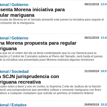
ional / Gobierno
08/11/2018
13:4
senta Morena iniciativa para
ular mariguana
ncada de Morena en el Senado presentó este jueves la iniciativa para regular el
 consumo de la mariguana.
ional / Gobierno
06/11/2018
13:4
na Morena propuesta para regular
riguana
a que en el orden del día se tenía contemplado que la Ley General para la
ación y Control de Cannabis subiera al Pleno del Senado, será hasta el jueves
o la iniciativa sea presentada pues Morena realizará algunas revisiones
ional / Sociedad
31/10/2018
14:5
a SCJN jurisprudencia con
iguana recreativa
uatro votos a favor y uno en contra, la Suprema Corte de Justicia de la Nación
leció una jurisprudencia que permitirá cultivar y consumir mariguana con fines
ativos a cualquier ciudadano que solicite un permiso al Gobierno federal
ional / Estados
26/09/2018
10:2