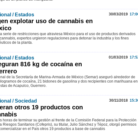
ional / Estados
30/03/2019
17:0
en explotar uso de cannabis en
xico
la serie de restricciones que atraviesa México para el uso de productos derivados
 cannabis, expertos urgieron regulaciones para detonar la industria y los fines
éuticos de la planta.
ional / Estados
01/03/2019
17:5
guran 816 kg de cocaína en
errero
nal de la Secretaría de Marina-Armada de México (Semar) aseguró alrededor de
ilogramos de cocaína, 21 bidones de gasolina y dos recipientes con marihuana en
ostas de Acapulco, Guerrero.
ional / Sociedad
30/11/2018
15:3
eran otros 19 productos con
nnabis
s horas de terminar su gestión al frente de la Comisión Federal para la Protección
a Riesgos Sanitarios (Cofepris), su titular, Julio Sánchez y Tépoz, otorgó permisos
comercializar en el País otros 19 productos a base de cannabis