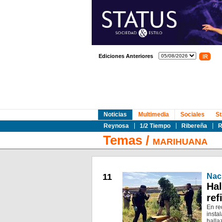
Ediciones Anteriores
Noticias
Multimedia
Sociales
St
Reynosa
1/2 Tiempo
Ribereña
R
Temas
/
MARIHUANA
11
Nac
Hal
ref
En re
insta
halla