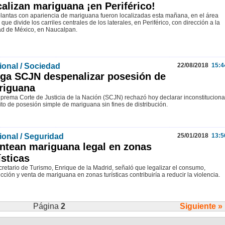
alizan mariguana ¡en Periférico!
lantas con apariencia de mariguana fueron localizadas esta mañana, en el área
que divide los carriles centrales de los laterales, en Periférico, con dirección a la
d de México, en Naucalpan.
ional / Sociedad
22/08/2018
15:4
ga SCJN despenalizar posesión de
riguana
prema Corte de Justicia de la Nación (SCJN) rechazó hoy declarar inconstituciona
lito de posesión simple de mariguana sin fines de distribución.
ional / Seguridad
25/01/2018
13:5
ntean mariguana legal en zonas
ísticas
cretario de Turismo, Enrique de la Madrid, señaló que legalizar el consumo,
cción y venta de mariguana en zonas turísticas contribuiría a reducir la violencia.
Página
2
Siguiente »