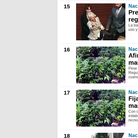
15
Nac
Pre
reg
La ba
uso y
16
Nac
Afi
ma
Pese 
Regul
cuand
17
Nac
Fij
mar
Con c
estab
recre
18
Nac