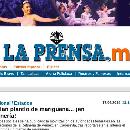
atus
Edición Impresa
Buscar
io Bravo
Tamaulipas
Alerta Policiaca
Rostros y Famosos
Interna
ional / Estados
17/06/2019
13:1
lan plantío de mariguana... ¡en
inería!
des sociales se ha publicado la movilización de autoridades federales en las
laciones de la Refinería de Pemex, en Cadereyta, tras reportarse en el interior el
zgo de un plantío de mariguana.