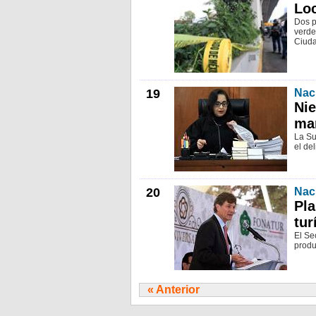
Loc
Dos p
verde 
Ciuda
19
Nac
Nie
ma
La Su
el de
20
Nac
Pla
tur
El Se
produ
« Anterior