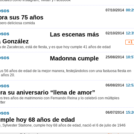
sociales como Instagram, Twitter y Facebook
osos
07/10/2014
00:2
bra sus 75 años
pero deliciosa comida
osos
Las escenas más
02/10/2014
12:3
a González
+1
a de Zacatecas, está de fiesta, y es que hoy cumple 41 años de edad
osos
Madonna cumple
25/08/2014
10:5
us 56 años de edad de la mejor manera, festejándolos con una fastuosa fiesta en
 años 20.
osos
06/08/2014
12:5
bra su aniversario “llena de amor”
es tres años de matrimonio con Fernando Reina y lo celebró con múltiples
tter
osos
06/07/2014
15:2
umple hoy 68 años de edad
ne, Sylvester Stallone, cumple hoy 68 años de edad, nació el 6 de julio de 1946