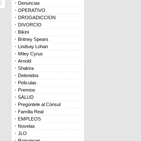
Denuncias
OPERATIVO
DROGADICCION
DIVORCIO
Bikini
Britney Spears
Lindsay Lohan
Miley Cyrus
Arnold
Shakira
Detenidos
Peliculas
Premios
SALUD
Pregúntele al Cónsul
Familia Real
EMPLEOS
Novelas
JLO
Romances