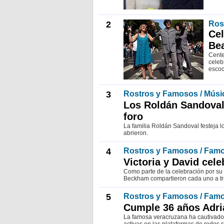
2
Ros
Cel
Bea
Cente
celeb
escoc
3
Rostros y Famosos / Músi
Los Roldán Sandoval
foro
La familia Roldán Sandoval festeja lo
abrieron.
4
Rostros y Famosos / Fam
Victoria y David cel
Como parte de la celebración por su 
Beckham compartieron cada uno a tr
5
Rostros y Famosos / Fam
Cumple 36 años Adri
La famosa veracruzana ha cautivado 