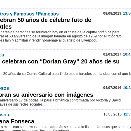
tros y Famosos / Famosos
08/08/2019
13:5
ebran 50 años de célebre foto de
tles
nares de personas se reunieron hoy en el cruce de la capital británica para
rar el 50 aniversario de la imagen tomada en agosto de 1969 por el fotógrafo
és Iain Macmillan y rendir homenaje al cuarteto de Liverpool.
ca
01/03/2017
10:4
 celebran con “Dorian Gray” 20 años de su
s 20 años de su Centro Cultural a partir de este miércoles con la obra con el que l
osos
04/07/2016
10:4
ebran su aniversario con imágenes
aniversario 17 de bodas, la pareja británica conformada por Victoria y David
avés de sus redes sociales
osos
16/03/2015
11:5
ana Fonseca
a miles con su hermoso rostro, además se suma a la lisa de famosas que son mu