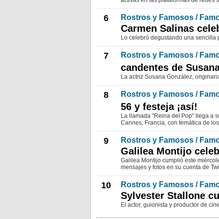
activas en las plataformas de redes 
6
Rostros y Famosos / Fam
Carmen Salinas cele
Lo celebró degustando una sencilla 
7
Rostros y Famosos / Fam
candentes de Susan
La actriz Susana González, originari
8
Rostros y Famosos / Fam
56 y festeja ¡así!
La llamada "Reina del Pop" llega a s
Cannes, Francia, con temática de los
9
Rostros y Famosos / Fam
Galilea Montijo cele
Galilea Montijo cumplió este miércol
mensajes y fotos en su cuenta de Twi
10
Rostros y Famosos / Fam
Sylvester Stallone c
El actor, guionista y productor de ci