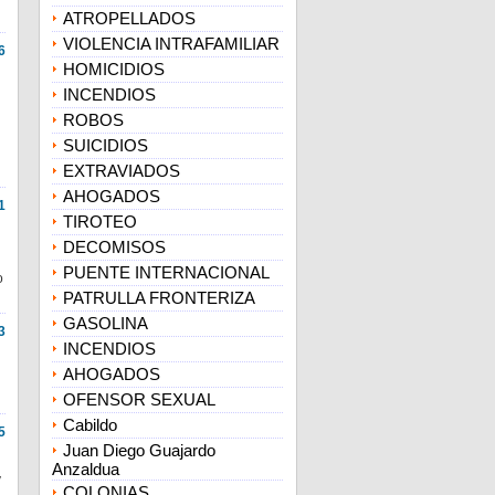
ATROPELLADOS
VIOLENCIA INTRAFAMILIAR
6
HOMICIDIOS
INCENDIOS
ROBOS
SUICIDIOS
EXTRAVIADOS
AHOGADOS
1
TIROTEO
DECOMISOS
PUENTE INTERNACIONAL
o
PATRULLA FRONTERIZA
GASOLINA
3
INCENDIOS
AHOGADOS
OFENSOR SEXUAL
Cabildo
5
Juan Diego Guajardo
Anzaldua
y
COLONIAS