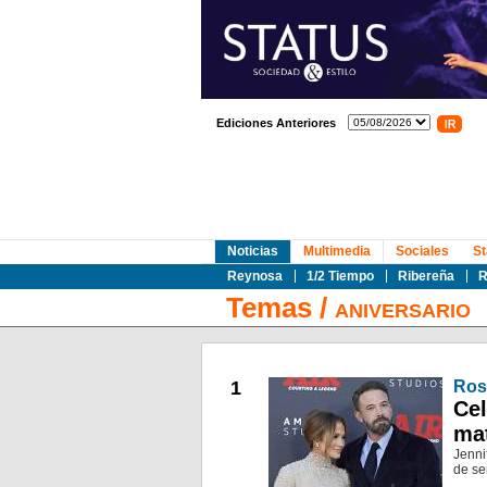
Ediciones Anteriores
Noticias
Multimedia
Sociales
St
Reynosa
1/2 Tiempo
Ribereña
R
Temas
/
ANIVERSARIO
1
Ros
Cel
mat
Jenni
de se