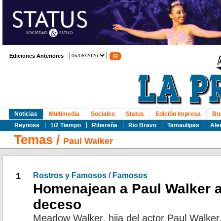
Ediciones Anteriores
Noticias
Multimedia
Sociales
Status
Edición Impresa
Bu
Reynosa
1/2 Tiempo
Ribereña
Rio Bravo
Tamaulipas
Ale
Temas
/
Paul Walker
1
Rostros y Famosos / Famosos
Homenajean a Paul Walker a
deceso
Meadow Walker, hija del actor Paul Walker, 