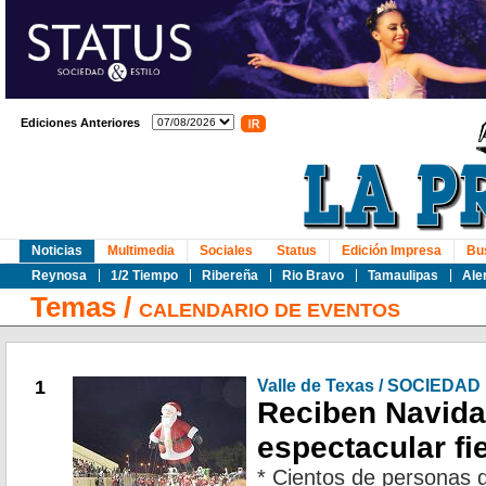
Ediciones Anteriores
Noticias
Multimedia
Sociales
Status
Edición Impresa
Bu
Reynosa
1/2 Tiempo
Ribereña
Rio Bravo
Tamaulipas
Ale
Temas
/
CALENDARIO DE EVENTOS
1
Valle de Texas / SOCIEDAD
Reciben Navida
espectacular fi
* Cientos de personas d