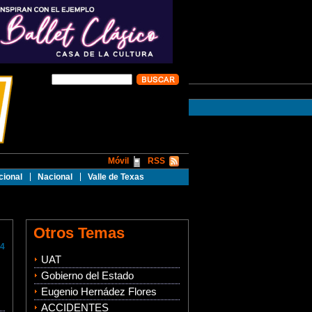
Móvil
RSS
cional
Nacional
Valle de Texas
Otros Temas
4
UAT
Gobierno del Estado
Eugenio Hernádez Flores
ACCIDENTES