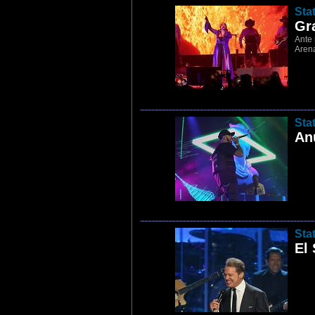
2
Sta
Gr
Ante 
Aren
3
Sta
An
4
Sta
El 