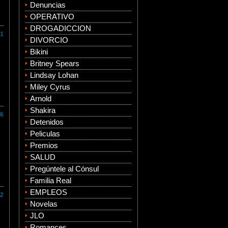
Denuncias
OPERATIVO
DROGADICCION
1
DIVORCIO
Bikini
Britney Spears
Lindsay Lohan
Miley Cyrus
Arnold
Shakira
6
Detenidos
Peliculas
Premios
SALUD
Pregúntele al Cónsul
Familia Real
EMPLEOS
2
Novelas
JLO
Romances