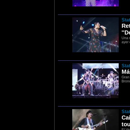
8
Sta
Ret
''D
Una n
ayer 
9
Sta
Má
Gran 
Bronc
10
Sta
Cai
tou
El Va