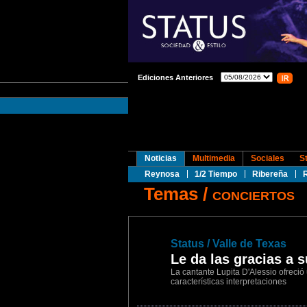
Ediciones Anteriores
Noticias
Multimedia
Sociales
S
Reynosa
1/2 Tiempo
Ribereña
Temas
/
CONCIERTOS
1
Status / Valle de Texas
Le da las gracias a 
La cantante Lupita D'Alessio ofreció
características interpretaciones