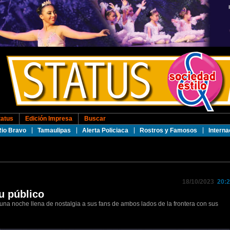
tatus
Edición Impresa
Buscar
Rio Bravo
Tamaulipas
Alerta Policiaca
Rostros y Famosos
Interna
18/10/2023
20:2
su público
 una noche llena de nostalgia a sus fans de ambos lados de la frontera con sus