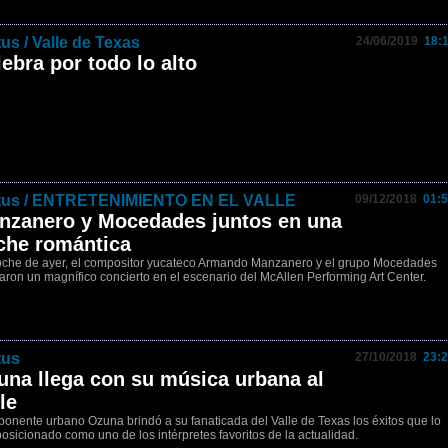
tus / Valle de Texas
24/06/2019
18:1
ebra por todo lo alto
tus / ENTRETENIMIENTO EN EL VALLE
09/12/2018
01:5
nzanero y Mocedades juntos en una
che romántica
oche de ayer, el compositor yucateco Armando Manzanero y el grupo Mocedades
aron un magnífico concierto en el escenario del McAllen Performing Art Center.
tus
27/10/2018
23:2
una llega con su música urbana al
le
ponente urbano Ozuna brindó a su fanaticada del Valle de Texas los éxitos que lo
osicionado como uno de los intérpretes favoritos de la actualidad.