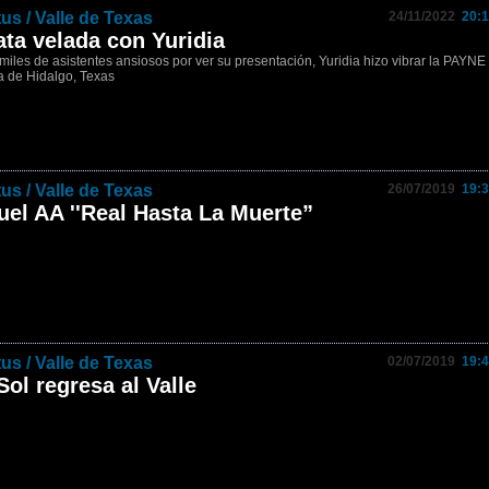
tus / Valle de Texas
24/11/2022
20:1
ata velada con Yuridia
miles de asistentes ansiosos por ver su presentación, Yuridia hizo vibrar la PAYNE
a de Hidalgo, Texas
tus / Valle de Texas
26/07/2019
19:3
uel AA ''Real Hasta La Muerte”
tus / Valle de Texas
02/07/2019
19:4
Sol regresa al Valle