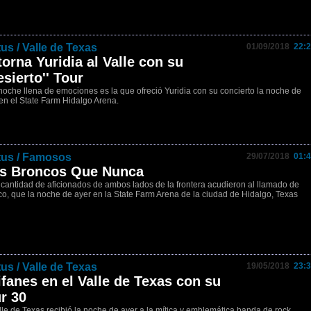
tus / Valle de Texas
01/09/2018
22:2
orna Yuridia al Valle con su
esierto'' Tour
oche llena de emociones es la que ofreció Yuridia con su concierto la noche de
en el State Farm Hidalgo Arena.
tus / Famosos
29/07/2018
01:4
s Broncos Que Nunca
cantidad de aficionados de ambos lados de la frontera acudieron al llamado de
o, que la noche de ayer en la State Farm Arena de la ciudad de Hidalgo, Texas
tus / Valle de Texas
19/05/2018
23:3
fanes en el Valle de Texas con su
r 30
lle de Texas recibió la noche de ayer a la mítica y emblemática banda de rock