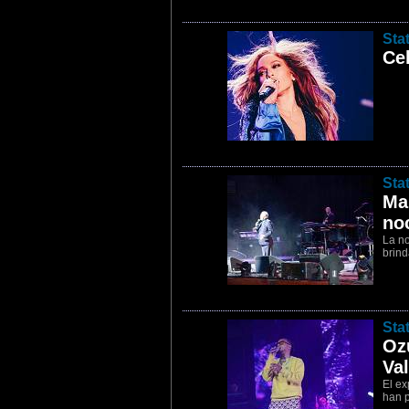
5
Sta
Cel
6
Sta
Ma
no
La n
brind
7
Sta
Oz
Val
El ex
han p