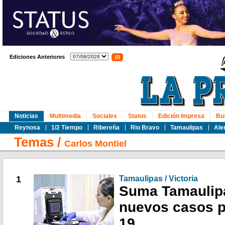
Ediciones Anteriores
Noticias
Multimedia
Sociales
Status
Edición Impresa
Bu
Reynosa
1/2 Tiempo
Ribereña
Rio Bravo
Tamaulipas
Ale
Temas
/
Carlos Montiel
1
Tamaulipas / Victoria
Suma Tamaulip
nuevos casos p
19