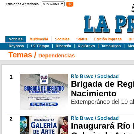
Ediciones Anteriores
Noticias
Multimedia
Sociales
Status
Edición Impresa
Bu
Reynosa
1/2 Tiempo
Ribereña
Rio Bravo
Tamaulipas
Ale
Temas
/
Dependencias
1
Río Bravo / Sociedad
Brigada de Regi
Nacimiento
Extemporáneo del 10 al
2
Río Bravo / Sociedad
Inaugurará Río