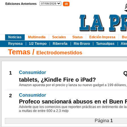
Ediciones Anteriores
Noticias
Multimedia
Sociales
Status
Edición Impresa
Bu
Reynosa
1/2 Tiempo
Ribereña
Rio Bravo
Tamaulipas
Ale
Temas
/
Electrodomestidos
1
Consumidor
Q
tablets, ¿Kindle Fire o iPad?
Amazon apuesta por el precio y lanza su nuevo gadget a 199 dólares,
2
Consumidor
Profeco sancionará abusos en el Buen 
Advierte que los comercios que reporten prácticas en detrimento de 
a multas de entre 600 a 2.3 mdp
Página
1