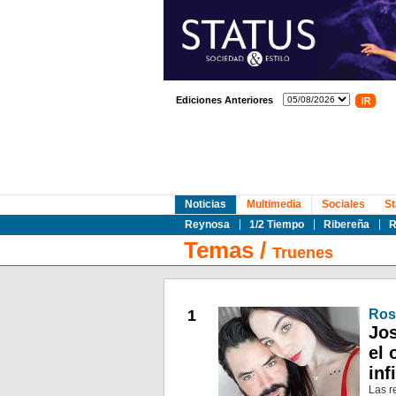
Ediciones Anteriores
Noticias
Multimedia
Sociales
St
Reynosa
1/2 Tiempo
Ribereña
R
Temas
/
Truenes
1
Ros
Jos
el 
inf
Las r