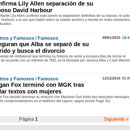
firma Lily Allen separación de su
poso David Harbour
ntante Lily Allen confirmó este jueves la separación definitiva de su esposo, el acto
 Harbour, a la vez que habló sobre su estado anímico y mental en estos momentos
icados.
tros y Famosos / Famosos
09/01/2025
18:4
guran que Alba se separó de su
ido y busca el divorcio
pareja de Hollywood que termina su historia de amor a escasos días de iniciar el
 de acuerdo con un informe de TMZ, es la formada por Jessica Alba y Cash Warren
tros y Famosos / Famosos
12/12/2024
01:0
gan Fox terminó con MGK tras
lar textos con mujeres
 Fox decidió terminar su relación con Machine Gun Kelly tras descubrir mensajes
xto comprometedores en el teléfono del rapero, según reveló Page Six.
Página
1
Siguiente »