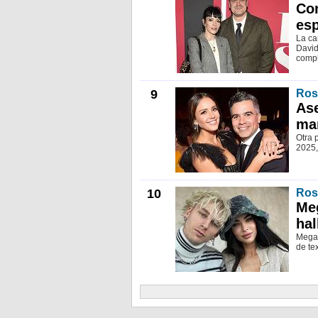
Con
es
La ca
David
compl
9
Ros
Ase
mar
Otra 
2025,
10
Ros
Me
hal
Megan
de te