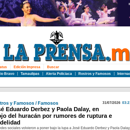
atus
Edición Impresa
Buscar
io Bravo
Tamaulipas
Alerta Policiaca
Rostros y Famosos
Interna
tros y Famosos / Famosos
31/07/2026
03:2
é Eduardo Derbez y Paola Dalay, en
ojo del huracán por rumores de ruptura e
idelidad
edes sociales volvieron a poner bajo la lupa a José Eduardo Derbez y Paola Dalay