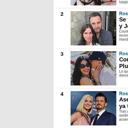
luego
2
Ros
Se 
y J
Court
recor
irlan
3
Ros
Con
Pl
Lo qu
diero
4
Ros
Ase
ya 
Tras 
senti
acuer