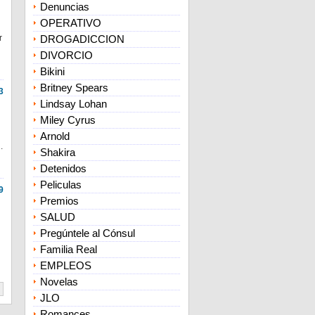
Denuncias
OPERATIVO
r
DROGADICCION
DIVORCIO
Bikini
Britney Spears
3
Lindsay Lohan
Miley Cyrus
Arnold
.
Shakira
Detenidos
Peliculas
9
Premios
SALUD
Pregúntele al Cónsul
Familia Real
EMPLEOS
Novelas
JLO
Romances