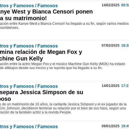
tros y Famosos / Famosos
14/02/2025
00:5
nye West y Bianca Censori ponen
 a su matrimonio!
lación entre Kanye West y Bianca Censori ha llegado a su fin, según varios medios
ounidenses.
tros y Famosos / Famosos
07/02/2025
16:2
mina relación de Megan Fox y
chine Gun Kelly
lación entre la actriz Megan Fox y el músico Machine Gun Kelly (MGK) ha estado
de altibajos desde sus inicios y se reporta que ha llegado a su fin.
tros y Famosos / Famosos
14/01/2025
17:2
separa Jessica Simpson de su
poso
 de un matrimonio de 10 años, la cantante Jessica Simpson y el ex jugador de la
Eric Johnson, decidieron terminar su relación por el bien de sus hijos, según una
ración de la también actriz a la revista People.
tros y Famosos / Famosos
09/01/2025
19:4