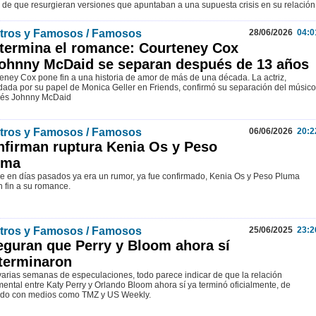
 de que resurgieran versiones que apuntaban a una supuesta crisis en su relación
tros y Famosos / Famosos
28/06/2026
04:0
termina el romance: Courteney Cox
ohnny McDaid se separan después de 13 años
eney Cox pone fin a una historia de amor de más de una década. La actriz,
dada por su papel de Monica Geller en Friends, confirmó su separación del músico
dés Johnny McDaid
tros y Famosos / Famosos
06/06/2026
20:2
firman ruptura Kenia Os y Peso
uma
e en días pasados ya era un rumor, ya fue confirmado, Kenia Os y Peso Pluma
n fin a su romance.
tros y Famosos / Famosos
25/06/2025
23:2
guran que Perry y Bloom ahora sí
terminaron
varias semanas de especulaciones, todo parece indicar de que la relación
mental entre Katy Perry y Orlando Bloom ahora sí ya terminó oficialmente, de
do con medios como TMZ y US Weekly.