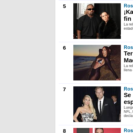
5
Ros
¡Ka
fin
La re
estad
6
Ros
Ter
Ma
La re
llena 
7
Ros
Se 
es
Luego
NFL, 
decla
8
Ros