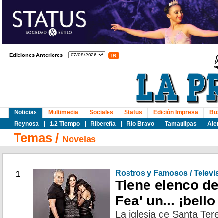
Ediciones Anteriores
Noticias
Multimedia
Sociales
Status
Edición Impresa
Bu
Reynosa
1/2 Tiempo
Ribereña
Rio Bravo
Tamaulipas
Ale
Temas
/
Novelas
1
Rostros y Famosos / Televi
Tiene elenco de
Fea' un... ¡bell
La iglesia de Santa Tere