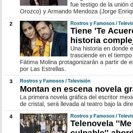
fue testigo de la unión
Orozco) y Armando Mendoza (Jorge Enriqu
2
Rostros y Famosos / Televi
Tiene 'Te Acuer
historia comple
Una historia en donde e
trasciende en el tiempo
Fátima Molina protagonizarán a partir de e
por Las Estrellas.
3
Rostros y Famosos / Televisión
Montan en escena novela grá
La primera novela gráfica del escritor mexi
de cristal, será llevada al teatro bajo la di
4
Rostros y Famosos / Televi
Telenovela ''Me
culpable'' abor