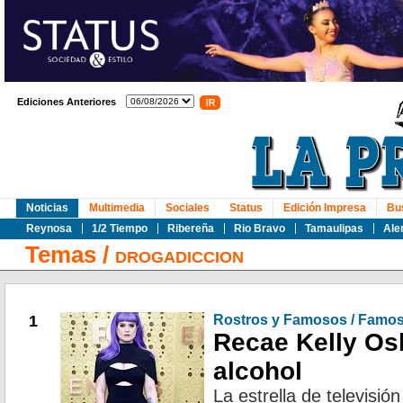
Ediciones Anteriores
Noticias
Multimedia
Sociales
Status
Edición Impresa
Bu
Reynosa
1/2 Tiempo
Ribereña
Rio Bravo
Tamaulipas
Ale
Temas
/
DROGADICCION
1
Rostros y Famosos / Famo
Recae Kelly Os
alcohol
La estrella de televisió