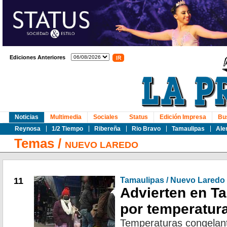
Ediciones Anteriores
Noticias
Multimedia
Sociales
Status
Edición Impresa
Bu
Reynosa
1/2 Tiempo
Ribereña
Rio Bravo
Tamaulipas
Ale
Temas
/
NUEVO LAREDO
11
Tamaulipas / Nuevo Laredo
Advierten en T
por temperatur
Temperaturas congelant