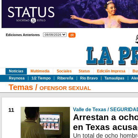
Ediciones Anteriores
Noticias
Multimedia
Sociales
Status
Edición Impresa
Bu
Reynosa
1/2 Tiempo
Ribereña
Rio Bravo
Tamaulipas
Ale
Temas
/
OFENSOR SEXUAL
11
Valle de Texas / SEGURIDA
Arrestan a och
en Texas acusa
Un total de ocho hombr