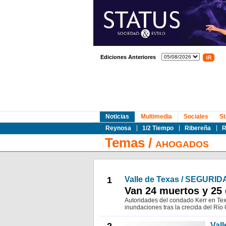
Ediciones Anteriores
Noticias
Multimedia
Sociales
St
Reynosa
1/2 Tiempo
Ribereña
R
Temas
/
AHOGADOS
1
Valle de Texas / SEGURID
Van 24 muertos y 25
Autoridades del condado Kerr en Tex
inundaciones tras la crecida del Río
Val