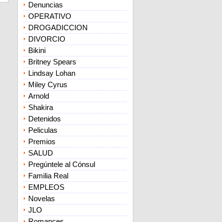
Denuncias
OPERATIVO
DROGADICCION
DIVORCIO
Bikini
Britney Spears
Lindsay Lohan
Miley Cyrus
Arnold
Shakira
Detenidos
Peliculas
Premios
SALUD
Pregúntele al Cónsul
Familia Real
EMPLEOS
Novelas
JLO
Romances