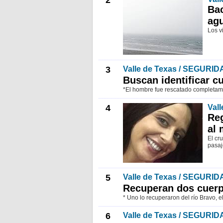
2
Bac
agu
Los v
3
Valle de Texas / SEGURID
Buscan identificar c
*El hombre fue rescatado completame
4
Val
Reg
al 
El cr
pasaj
5
Valle de Texas / SEGURID
Recuperan dos cuer
* Uno lo recuperaron del río Bravo, e
6
Valle de Texas / SEGURID