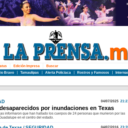
atus
Edición Impresa
Buscar
io Bravo
Tamaulipas
Alerta Policiaca
Rostros y Famosos
Interna
AD
04/07/2025
21:2
 desaparecidos por inundaciones en Texas
as informaron que han hallado los cuerpos de 24 personas que murieron por las
 Guadalupe en el centro del estado.
le de Texas / SEGURIDAD
04/07/2016
23:3