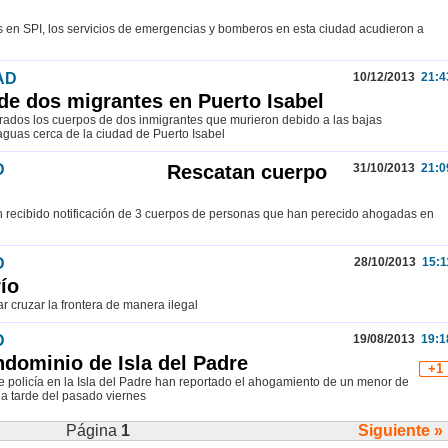
 en SPI, los servicios de emergencias y bomberos en esta ciudad acudieron a
AD
10/12/2013
21:4
de dos migrantes en Puerto Isabel
ados los cuerpos de dos inmigrantes que murieron debido a las bajas
aguas cerca de la ciudad de Puerto Isabel
D
Rescatan cuerpo
31/10/2013
21:0
an recibido notificación de 3 cuerpos de personas que han perecido ahogadas en
D
28/10/2013
15:1
ío
ar cruzar la frontera de manera ilegal
D
19/08/2013
19:1
dominio de Isla del Padre
+1
 policía en la Isla del Padre han reportado el ahogamiento de un menor de
la tarde del pasado viernes
Página
1
Siguiente »