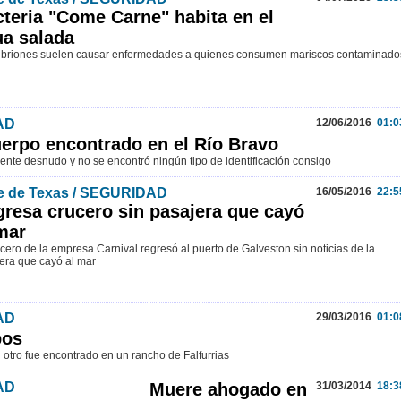
teria "Come Carne" habita en el
a salada
ibriones suelen causar enfermedades a quienes consumen mariscos contaminado
AD
12/06/2016
01:0
uerpo encontrado en el Río Bravo
nte desnudo y no se encontró ningún tipo de identificación consigo
le de Texas / SEGURIDAD
16/05/2016
22:5
resa crucero sin pasajera que cayó
mar
ucero de la empresa Carnival regresó al puerto de Galveston sin noticias de la
era que cayó al mar
AD
29/03/2016
01:0
pos
l otro fue encontrado en un rancho de Falfurrias
AD
Muere ahogado en
31/03/2014
18:3