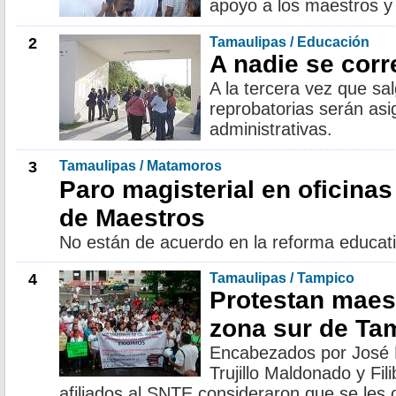
apoyo a los maestros y
2
Tamaulipas / Educación
A nadie se cor
A la tercera vez que sal
reprobatorias serán as
administrativas.
3
Tamaulipas / Matamoros
Paro magisterial en oficinas
de Maestros
No están de acuerdo en la reforma educat
4
Tamaulipas / Tampico
Protestan maest
zona sur de Ta
Encabezados por José 
Trujillo Maldonado y Fil
afiliados al SNTE consideraron que se les 