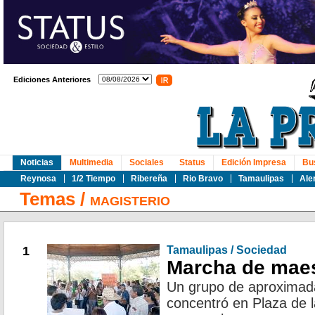
Ediciones Anteriores
Noticias
Multimedia
Sociales
Status
Edición Impresa
Bu
Reynosa
1/2 Tiempo
Ribereña
Rio Bravo
Tamaulipas
Ale
Temas
/
MAGISTERIO
1
Tamaulipas / Sociedad
Marcha de mae
Un grupo de aproximad
concentró en Plaza de 