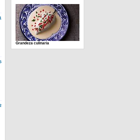
1
Grandeza culinaria
5
2