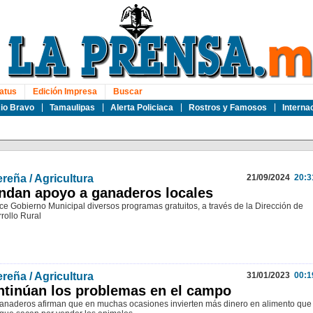
atus
Edición Impresa
Buscar
io Bravo
Tamaulipas
Alerta Policiaca
Rostros y Famosos
Interna
reña / Agricultura
21/09/2024
20:3
ndan apoyo a ganaderos locales
ece Gobierno Municipal diversos programas gratuitos, a través de la Dirección de
rollo Rural
reña / Agricultura
31/01/2023
00:1
tinúan los problemas en el campo
anaderos afirman que en muchas ocasiones invierten más dinero en alimento que