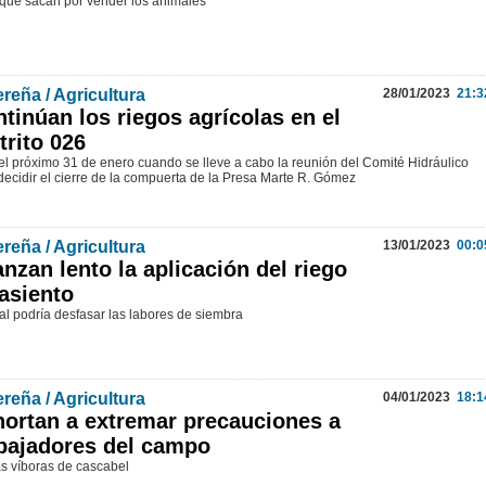
 que sacan por vender los animales
reña / Agricultura
28/01/2023
21:3
tinúan los riegos agrícolas en el
trito 026
el próximo 31 de enero cuando se lleve a cabo la reunión del Comité Hidráulico
decidir el cierre de la compuerta de la Presa Marte R. Gómez
reña / Agricultura
13/01/2023
00:0
nzan lento la aplicación del riego
asiento
al podría desfasar las labores de siembra
reña / Agricultura
04/01/2023
18:1
ortan a extremar precauciones a
bajadores del campo
as víboras de cascabel