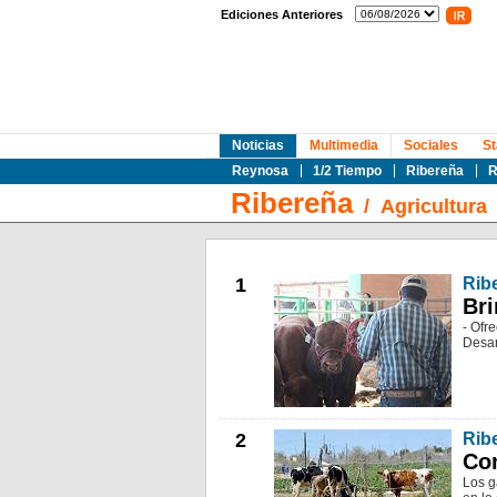
Ediciones Anteriores
Noticias
Multimedia
Sociales
St
Reynosa
1/2 Tiempo
Ribereña
R
Ribereña
/
Agricultura
1
Ribe
Bri
- Ofr
Desar
2
Ribe
Con
Los g