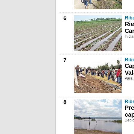
6
Ribe
Rie
Ca
Inici
7
Ribe
Cap
Va
Para 
8
Ribe
Pre
cap
Debid