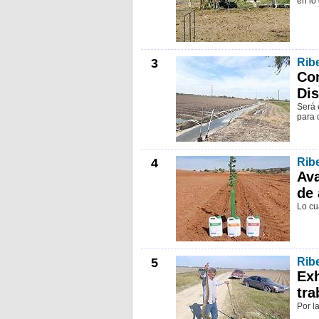
en lo
3
Ribe
Con
Dis
Será 
para 
4
Ribe
Ava
de 
Lo cu
5
Ribe
Exh
tra
Por l