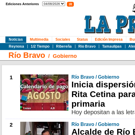
Ediciones Anteriores
Noticias
Multimedia
Sociales
Status
Edición Impresa
Bu
Reynosa
1/2 Tiempo
Ribereña
Rio Bravo
Tamaulipas
Ale
Río Bravo
/
Gobierno
1
Río Bravo / Gobierno
Inicia dispersi
Rita Cetina par
primaria
Hoy depositan a las letr
2
Río Bravo / Gobierno
Alcalde de Río 