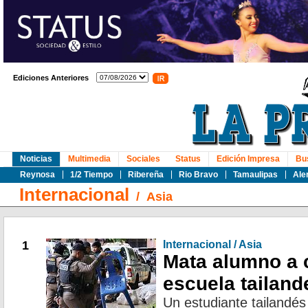
Ediciones Anteriores
Noticias
Multimedia
Sociales
Status
Edición Impresa
Bu
Reynosa
1/2 Tiempo
Ribereña
Rio Bravo
Tamaulipas
Ale
Internacional
/
Asia
1
Internacional / Asia
Mata alumno a 
escuela tailand
Un estudiante tailandé