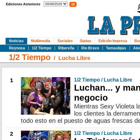
Ediciones Anteriores
Noticias
Multimedia
Sociales
Status
Edición Impresa
Bu
Reynosa
1/2 Tiempo
Ribereña
Rio Bravo
Tamaulipas
Ale
1/2 Tiempo
/
Lucha Libre
1
1/2 Tiempo / Lucha Libre
Luchan... y ma
negocio
Mientras Sexy Violeta l
los clientes la derrame
todo esto en el puesto de aguas frescas de 
2
1/2 Tiempo / Lucha Libre