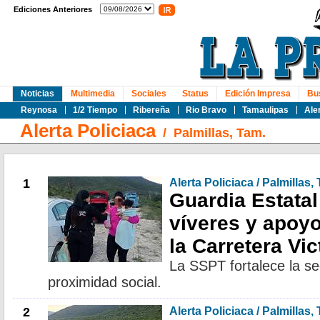
Ediciones Anteriores
Noticias
Multimedia
Sociales
Status
Edición Impresa
Bu
Reynosa
1/2 Tiempo
Ribereña
Rio Bravo
Tamaulipas
Ale
Alerta Policiaca
/
Palmillas, Tam.
1
Alerta Policiaca / Palmillas,
Guardia Estatal
víveres y apoyo
la Carretera Vic
La SSPT fortalece la s
proximidad social.
2
Alerta Policiaca / Palmillas,