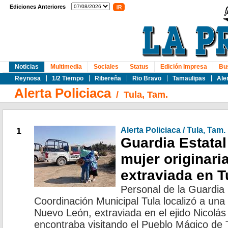
Ediciones Anteriores
Noticias
Multimedia
Sociales
Status
Edición Impresa
Bu
Reynosa
1/2 Tiempo
Ribereña
Rio Bravo
Tamaulipas
Ale
Alerta Policiaca
/
Tula, Tam.
1
Alerta Policiaca / Tula, Tam.
Guardia Estatal
mujer originar
extraviada en T
Personal de la Guardia 
Coordinación Municipal Tula localizó a una
Nuevo León, extraviada en el ejido Nicol
encontraba visitando el Pueblo Mágico de 