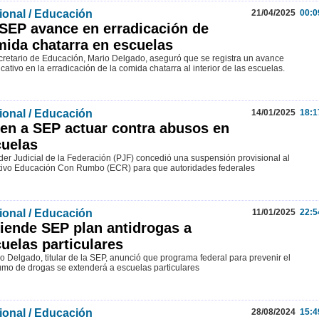
ional / Educación
21/04/2025
00:0
SEP avance en erradicación de
ida chatarra en escuelas
cretario de Educación, Mario Delgado, aseguró que se registra un avance
icativo en la erradicación de la comida chatarra al interior de las escuelas.
ional / Educación
14/01/2025
18:1
en a SEP actuar contra abusos en
uelas
der Judicial de la Federación (PJF) concedió una suspensión provisional al
tivo Educación Con Rumbo (ECR) para que autoridades federales
ional / Educación
11/01/2025
22:5
iende SEP plan antidrogas a
uelas particulares
io Delgado, titular de la SEP, anunció que programa federal para prevenir el
mo de drogas se extenderá a escuelas particulares
ional / Educación
28/08/2024
15:4