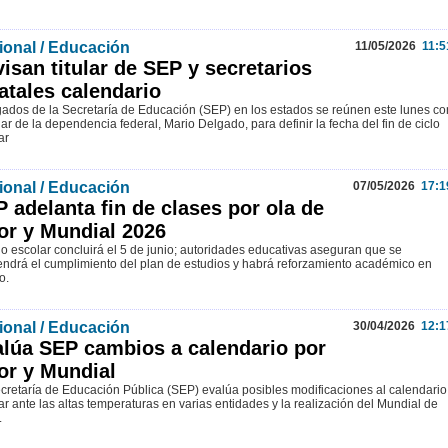
ional / Educación
11/05/2026
11:5
isan titular de SEP y secretarios
atales calendario
ados de la Secretaría de Educación (SEP) en los estados se reúnen este lunes co
ular de la dependencia federal, Mario Delgado, para definir la fecha del fin de ciclo
ar
ional / Educación
07/05/2026
17:1
 adelanta fin de clases por ola de
or y Mundial 2026
clo escolar concluirá el 5 de junio; autoridades educativas aseguran que se
ndrá el cumplimiento del plan de estudios y habrá reforzamiento académico en
o.
ional / Educación
30/04/2026
12:1
lúa SEP cambios a calendario por
or y Mundial
cretaría de Educación Pública (SEP) evalúa posibles modificaciones al calendario
ar ante las altas temperaturas en varias entidades y la realización del Mundial de
.