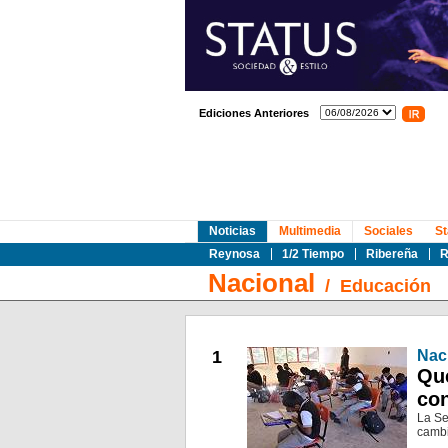
Ediciones Anteriores
Noticias
Multimedia
Sociales
St
Reynosa
1/2 Tiempo
Ribereña
R
Nacional
/
Educación
1
Nac
Que
con
La Se
cambi