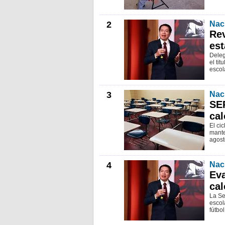
2
Nac
Rev
est
Deleg
el tit
escol
3
Nac
SEP
cal
El ci
mante
agost
4
Nac
Eva
cal
La Se
escol
fútbol