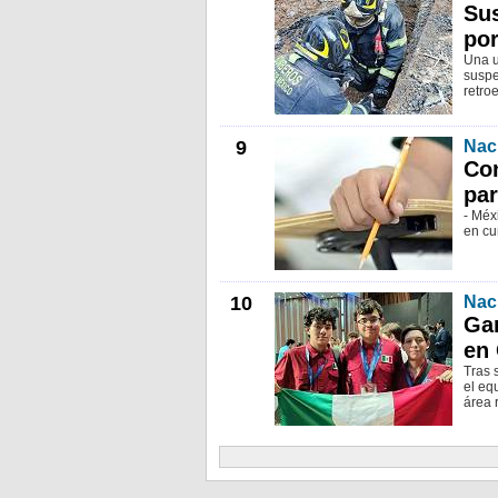
Sus
por
Una u
suspe
retro
9
Nac
Co
par
- Méx
en cu
10
Nac
Ga
en 
Tras 
el eq
área 