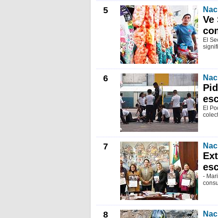
5
Nac
Ve 
com
El Se
signif
6
Nac
Pid
esc
El Po
colec
7
Nac
Ext
esc
- Mar
consu
8
Nac