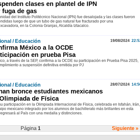
penden clases en plantel de IPN
 fuga de gas
nidad del Instituto Politécnico Nacional (IPN) fue desalojada y las clases fueron
ndidas luego de que un tubo de gas natural fue fracturado por una
excavadora, en la Colonia Granjas, Alcaldía Iztacalco.
ional / Educación
19/08/2024
22:5
nfirma México a la OCDE
ticipación en prueba Pisa
ico, a través de la SEP, confirma a la OCDE su participación en Prueba Pisa 2025,
mplimiento a suspensión definitiva emitida por PJ
ional / Educación
28/07/2024
14:5
nan bronce estudiantes mexicanos
Olimpiada de Física
su participación en la Olimpiada Internacional de Física, celebrada en Isfahán, Irán,
uipo mexicano integrado por los alumnos de bachillerato más brillantes en esta
regresará al País con una medalla y distinciones.
Página
1
Siguiente »