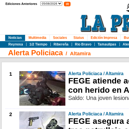
Ediciones Anteriores
Noticias
Multimedia
Sociales
Status
Edición Impresa
Bu
Reynosa
1/2 Tiempo
Ribereña
Rio Bravo
Tamaulipas
Ale
Alerta Policiaca
/
Altamira
1
Alerta Policiaca / Altamira
FEGE atiende a
con herido en A
Saldo: Una joven lesion
2
Alerta Policiaca / Altamira
FEGE asegura 