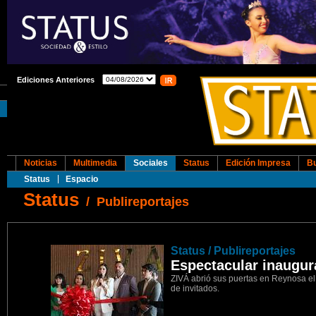
Ediciones Anteriores
Noticias
Multimedia
Sociales
Status
Edición Impresa
B
Status
Espacio
Status
/
Publireportajes
1
Status / Publireportajes
Espectacular inaugur
ZIVÁ abrió sus puertas en Reynosa el 
de invitados.