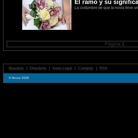
El ramo y su signific
La costumbre de que la novia lleve un
Página
1
Nosotros
Directorio
Aviso Legal
Contacto
RSS
© Novus 2009