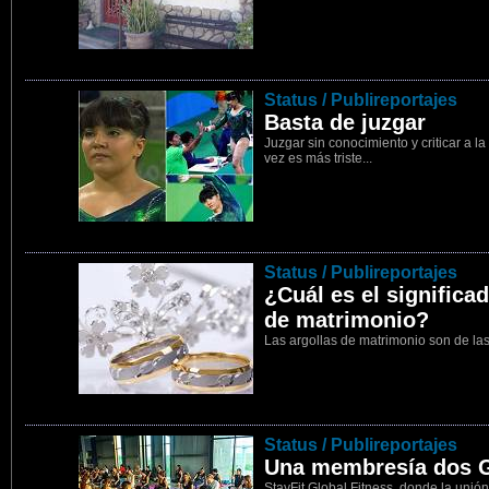
5
Status / Publireportajes
Basta de juzgar
Juzgar sin conocimiento y criticar a l
vez es más triste...
6
Status / Publireportajes
¿Cuál es el significad
de matrimonio?
Las argollas de matrimonio son de la
7
Status / Publireportajes
Una membresía dos 
StayFit Global Fitness, donde la unió