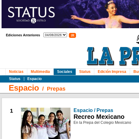
Ediciones Anteriores
Noticias
Multimedia
Sociales
Status
Edición Impresa
Bu
Status
Espacio
Espacio
/
Prepas
1
Espacio / Prepas
Recreo Mexicano
En la Prepa del Colegio Mexicano