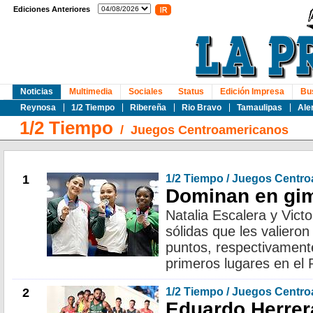
Ediciones Anteriores
Noticias
Multimedia
Sociales
Status
Edición Impresa
Bu
Reynosa
1/2 Tiempo
Ribereña
Rio Bravo
Tamaulipas
Ale
1/2 Tiempo
/
Juegos Centroamericanos
1
1/2 Tiempo / Juegos Centr
Dominan en gi
Natalia Escalera y Victo
sólidas que les valiero
puntos, respectivament
primeros lugares en el
2
1/2 Tiempo / Juegos Centr
Eduardo Herrer