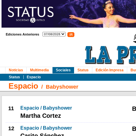
Ediciones Anteriores
Noticias
Multimedia
Sociales
Status
Edición Impresa
Bu
Status
Espacio
Espacio
/
Babyshower
11
Espacio / Babyshower
B
Martha Cortez
12
Espacio / Babyshower
B
Carito Sánchez