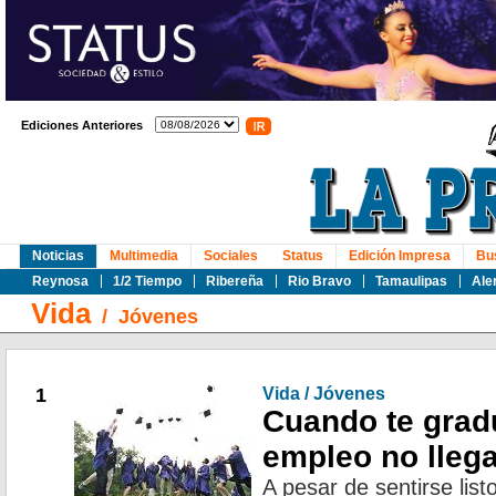
Ediciones Anteriores
Noticias
Multimedia
Sociales
Status
Edición Impresa
Bu
Reynosa
1/2 Tiempo
Ribereña
Rio Bravo
Tamaulipas
Ale
Vida
/
Jóvenes
1
Vida / Jóvenes
Cuando te grad
empleo no lleg
A pesar de sentirse list