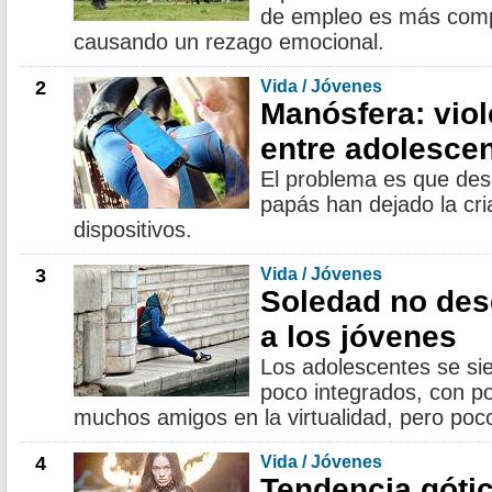
de empleo es más comp
causando un rezago emocional.
2
Vida / Jóvenes
Manósfera: viol
entre adolesce
El problema es que de
papás han dejado la cria
dispositivos.
3
Vida / Jóvenes
Soledad no des
a los jóvenes
Los adolescentes se si
poco integrados, con po
muchos amigos en la virtualidad, pero po
4
Vida / Jóvenes
Tendencia góti