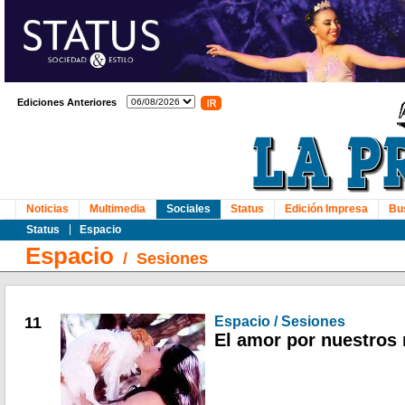
Ediciones Anteriores
Noticias
Multimedia
Sociales
Status
Edición Impresa
Bu
Status
Espacio
Espacio
/
Sesiones
11
Espacio / Sesiones
El amor por nuestros