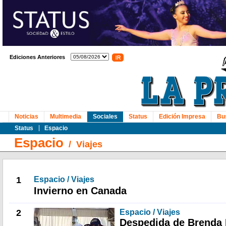
Ediciones Anteriores
Noticias
Multimedia
Sociales
Status
Edición Impresa
Bu
Status
Espacio
Espacio
/
Viajes
1
Espacio / Viajes
Invierno en Canada
2
Espacio / Viajes
Despedida de Brenda