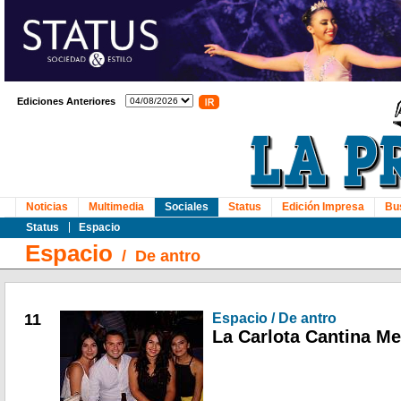
Ediciones Anteriores
Noticias
Multimedia
Sociales
Status
Edición Impresa
Bu
Status
Espacio
Espacio
/
De antro
11
Espacio / De antro
La Carlota Cantina M