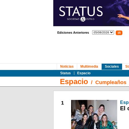
Ediciones Anteriores
Noticias
Multimedia
Sociales
St
Status
Espacio
Espacio
/
Cumpleaños
1
Esp
El