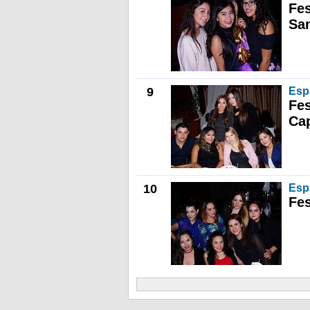
Fes
Sa
9
Esp
Fes
Cap
10
Esp
Fes