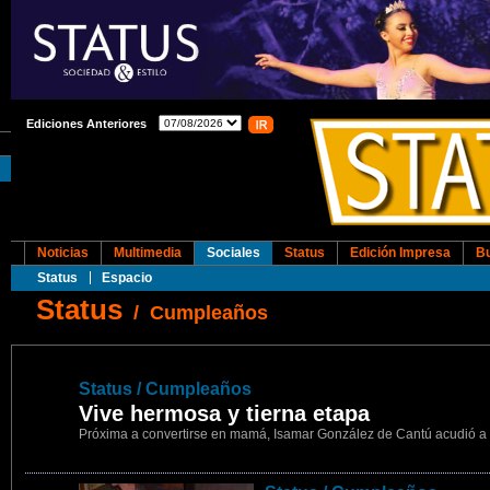
Ediciones Anteriores
Noticias
Multimedia
Sociales
Status
Edición Impresa
B
Status
Espacio
Status
/
Cumpleaños
21
Status / Cumpleaños
Vive hermosa y tierna etapa
Próxima a convertirse en mamá, Isamar González de Cantú acudió a