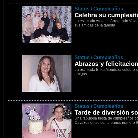
25
Status / Cumpleaños
Celebra su cumpleañ
La estimada Amadita Arredondo Villa
sus amigas de la tandita
26
Status / Cumpleaños
Abrazos y felicitacio
La estimada Erika Mendoza celebró 
amigas
27
Status / Cumpleaños
Tarde de diversión s
Una fabulosa fiesta de cumpleaños con
Cavazos en su cumpleaños número 9