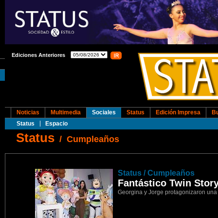
Ediciones Anteriores
Noticias
Multimedia
Sociales
Status
Edición Impresa
B
Status
Espacio
Status
/
Cumpleaños
1
Status / Cumpleaños
Fantástico Twin Story
Georgina y Jorge protagonizaron una 