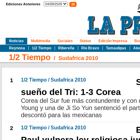
Ediciones Anteriores
Noticias
Multimedia
Sociales
Status
Edición Impresa
Bu
Reynosa
1/2 Tiempo
Ribereña
Rio Bravo
Tamaulipas
Ale
1/2 Tiempo
/
Sudafrica 2010
1
1/2 Tiempo / Sudafrica 2010
sueño del Tri: 1-3 Corea
Corea del Sur fue más contundente y con 
Young y una de Ji So Yun sentenció el par
descontó para las mexicanas
2
1/2 Tiempo / Sudafrica 2010
Paul vulnera ley religiosa ju