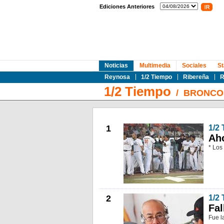
Ediciones Anteriores
Noticias
Multimedia
Sociales
St
Reynosa
1/2 Tiempo
Ribereña
R
1/2 Tiempo
/
BRONCO
1
1/2
Aho
* Los
2
1/2
Fal
Fue l