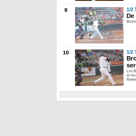
9
1/2
De 
Bronc
10
1/2
Bro
ser
Los B
al re
Riele