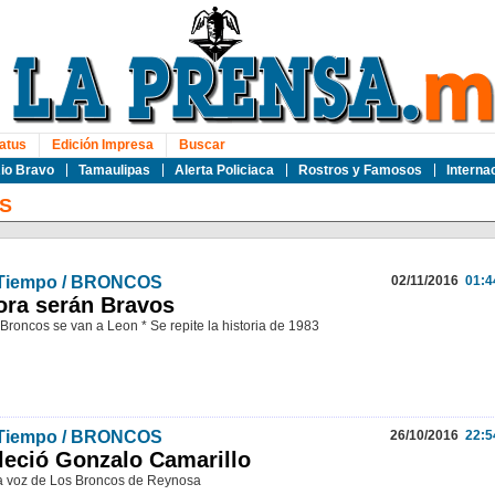
atus
Edición Impresa
Buscar
io Bravo
Tamaulipas
Alerta Policiaca
Rostros y Famosos
Interna
S
 Tiempo / BRONCOS
02/11/2016
01:4
ra serán Bravos
 Broncos se van a Leon * Se repite la historia de 1983
 Tiempo / BRONCOS
26/10/2016
22:5
leció Gonzalo Camarillo
a voz de Los Broncos de Reynosa