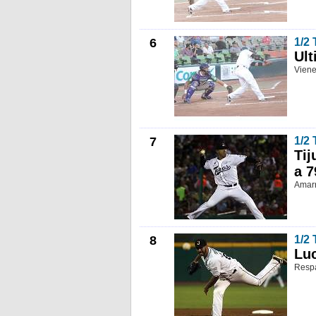
6
1/2
Ult
Viene
7
1/2
Tij
a 7
Amarr
8
1/2
Luc
Respa