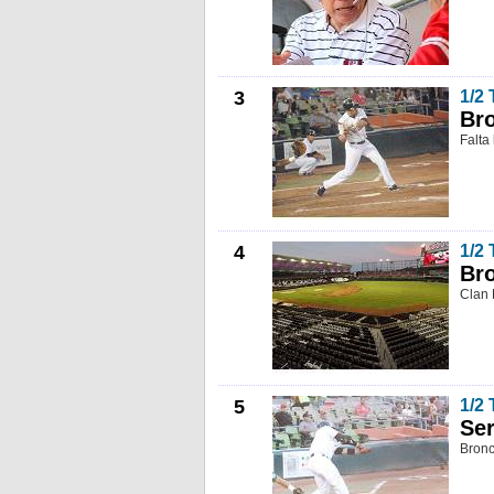
3
1/2
Bro
Falta
4
1/2
Bro
Clan 
5
1/2
Ser
Bronc