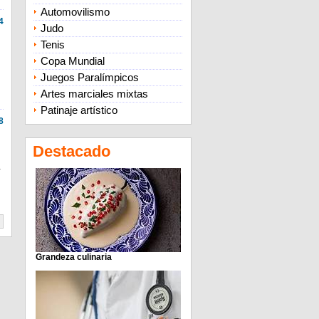
Automovilismo
4
Judo
Tenis
Copa Mundial
Juegos Paralímpicos
Artes marciales mixtas
Patinaje artístico
8
Destacado
a
Grandeza culinaria