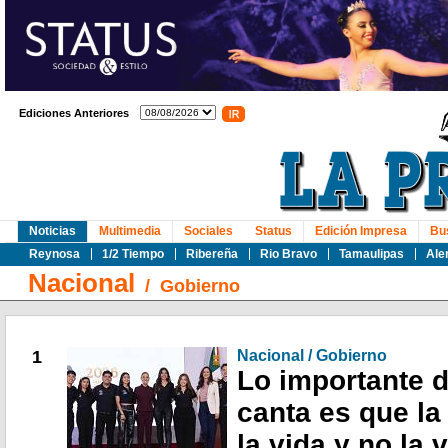
Ediciones Anteriores
Noticias
Multimedia
Sociales
Status
Edición Impresa
Bu
Reynosa
1/2 Tiempo
Ribereña
Rio Bravo
Tamaulipas
Ale
Nacional
/
Gobierno
1
Nacional / Gobierno
Lo importante 
canta es que la
la vida y no la 