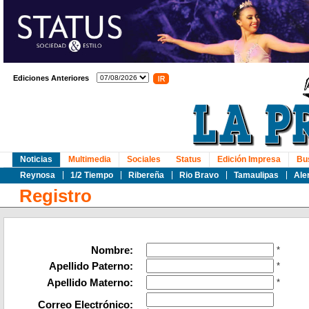
Ediciones Anteriores
Noticias
Multimedia
Sociales
Status
Edición Impresa
Bu
Reynosa
1/2 Tiempo
Ribereña
Rio Bravo
Tamaulipas
Ale
Registro
Nombre:
*
Apellido Paterno:
*
Apellido Materno:
*
Correo Electrónico: