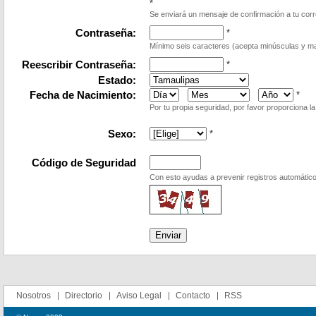
*
Se enviará un mensaje de confirmación a tu corr
Contraseña:
*
Mínimo seis caracteres (acepta minúsculas y m
Reescribir Contraseña:
*
Estado:
Fecha de Nacimiento:
*
Por tu propia seguridad, por favor proporciona l
Sexo:
*
Código de Seguridad
Con esto ayudas a prevenir registros automático
Nosotros
Directorio
Aviso Legal
Contacto
RSS