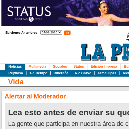
Ediciones Anteriores
Noticias
Multimedia
Sociales
Status
Edición Impresa
Bu
Reynosa
1/2 Tiempo
Ribereña
Rio Bravo
Tamaulipas
Ale
Vida
Alertar al Moderador
Lea esto antes de enviar su qu
La gente que participa en nuestra área de