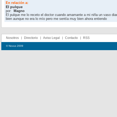
En relación a:
El pulque
por:
Magno
El pulque me lo receto el doctor cuando amamante a mi niña un vaso dia
bien aunque no era lo mío pero me sentía muy bien ahora entiendo
Nosotros
Directorio
Aviso Legal
Contacto
RSS
© Novus 2009