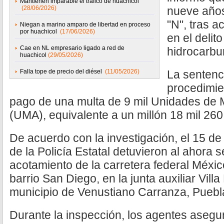
Mantienen imparable el tráfico de huachicol
(28/06/2026)
nueve años
"N", tras a
Niegan a marino amparo de libertad en proceso
por huachicol
(17/06/2026)
en el delit
Cae en NL empresario ligado a red de
hidrocarbu
huachicol
(29/05/2026)
Falla tope de precio del diésel
(11/05/2026)
La sentenc
procedimie
pago de una multa de 9 mil Unidades de 
(UMA), equivalente a un millón 18 mil 260
De acuerdo con la investigación, el 15 
de la Policía Estatal detuvieron al ahora 
acotamiento de la carretera federal México
barrio San Diego, en la junta auxiliar Vil
municipio de Venustiano Carranza, Puebl
Durante la inspección, los agentes asegu