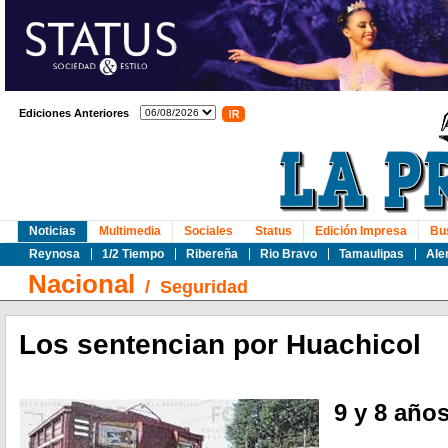
Ediciones Anteriores
Noticias
Multimedia
Sociales
Status
Edición Impresa
Bu
Reynosa
1/2 Tiempo
Ribereña
Rio Bravo
Tamaulipas
Ale
Nacional
/
Seguridad
Los sentencian por Huachicol
9 y 8 años