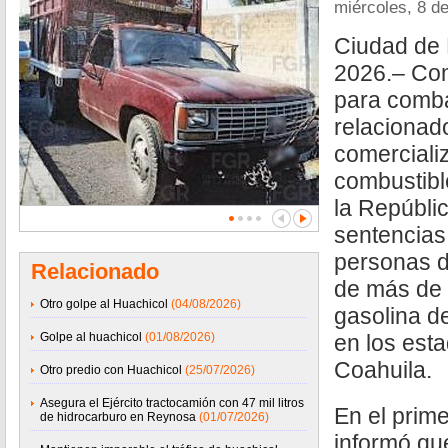
miércoles, 8 de
Ciudad de 
2026.– Com
para combat
relacionad
comercializ
combustible
la Repúbli
sentencias
personas d
Relacionado
de más de 1
Otro golpe al Huachicol
(04/08/2026)
gasolina de
Golpe al huachicol
(01/08/2026)
en los est
Coahuila.
Otro predio con Huachicol
(25/07/2026)
Asegura el Ejército tractocamión con 47 mil litros
En el prime
de hidrocarburo en Reynosa
(01/07/2026)
informó que