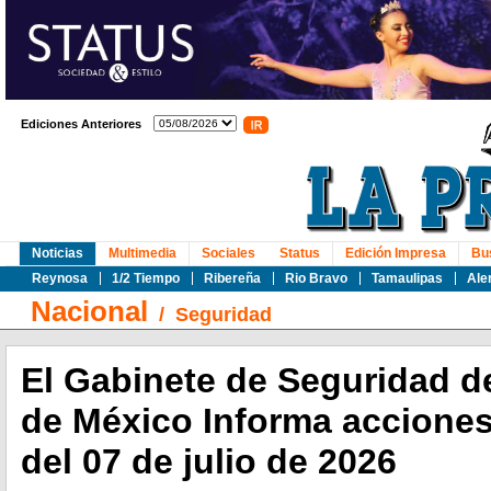
Ediciones Anteriores
Noticias
Multimedia
Sociales
Status
Edición Impresa
Bu
Reynosa
1/2 Tiempo
Ribereña
Rio Bravo
Tamaulipas
Ale
Nacional
/
Seguridad
El Gabinete de Seguridad d
de México Informa acciones
del 07 de julio de 2026