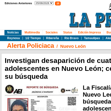
Ediciones Anteriores
Noticias
Multimedia
Sociales
Status
Edición Impresa
Bu
Reynosa
1/2 Tiempo
Ribereña
Rio Bravo
Tamaulipas
Ale
Alerta Policiaca
/
Nuevo León
Investigan desaparición de cua
adolescentes en Nuevo León; co
su búsqueda
La Fiscalí
Nuevo Leó
búsqueda
adolescen